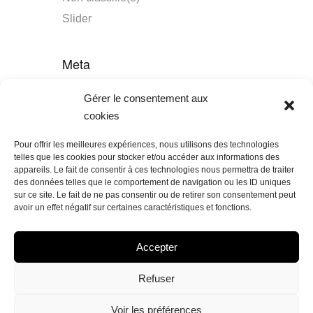
Slider
Meta
Connexion
Gérer le consentement aux
Flux des publications
cookies
Flux des commentaires
Pour offrir les meilleures expériences, nous utilisons des technologies
Site de WordPress-FR
telles que les cookies pour stocker et/ou accéder aux informations des
appareils. Le fait de consentir à ces technologies nous permettra de traiter
des données telles que le comportement de navigation ou les ID uniques
sur ce site. Le fait de ne pas consentir ou de retirer son consentement peut
avoir un effet négatif sur certaines caractéristiques et fonctions.
Accepter
Refuser
POLITIQUE DE COOKIES (UE)
DÉCLARATION DE CONFIDENTIALITÉ (UE)
IMPRINT
Voir les préférences